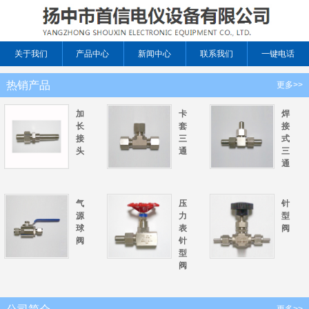
关于我们
产品中心
新闻中心
联系我们
一键电话
热销产品
更多>>
加
卡
焊
长
套
接
接
三
式
头
通
三
通
气
压
针
源
力
型
球
表
阀
阀
针
型
阀
更多>>