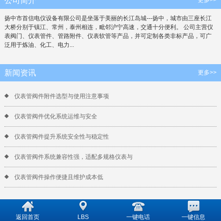
公司简介
扬中市首信电仪设备有限公司是坐落于美丽的长江岛城---扬中，城市由三座长江
大桥分别于镇江、常州，泰州相连，毗邻沪宁高速，交通十分便利。 公司主营仪
表阀门、仪表管件、管路附件、仪表软管等产品，并可定制各类非标产品，可广
泛用于炼油、化工、电力...
新闻资讯
更多>>
仪表管阀件附件选型与使用注意事项
仪表管阀件优化系统运维与安全
仪表管阀件提升系统安全性与稳定性
仪表管阀件系统兼容性强，适配多规格仪表与
仪表管阀件操作便捷且维护成本低
返回首页
LBS
一键电话
一键信息