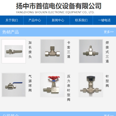
关于我们
产品中心
新闻中心
联系我们
一键电话
热销产品
更多>>
加
卡
焊
长
套
接
接
三
式
头
通
三
通
气
压
针
源
力
型
球
表
阀
阀
针
型
阀
更多>>