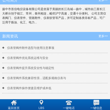
公司简介
扬中市首信电仪设备有限公司是坐落于美丽的长江岛城---扬中，城市由三座长江
大桥分别于镇江、常州，泰州相连，毗邻沪宁高速，交通十分便利。 公司主营仪
表阀门、仪表管件、管路附件、仪表软管等产品，并可定制各类非标产品，可广
泛用于炼油、化工、电力...
新闻资讯
更多>>
仪表管阀件附件选型与使用注意事项
仪表管阀件优化系统运维与安全
仪表管阀件提升系统安全性与稳定性
仪表管阀件系统兼容性强，适配多规格仪表与
仪表管阀件操作便捷且维护成本低
返回首页
LBS
一键电话
一键信息